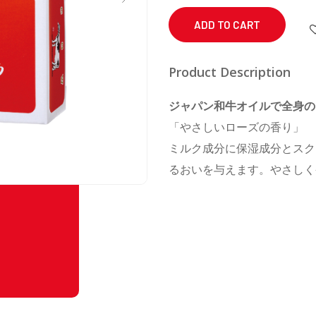
Red
Box
ADD TO CART
1
Piece
Product Description
x
ジャパン和牛オイルで全身の
90
「やさしいローズの香り」
g
ミルク成分に保湿成分とスク
個
るおいを与えます。やさしく