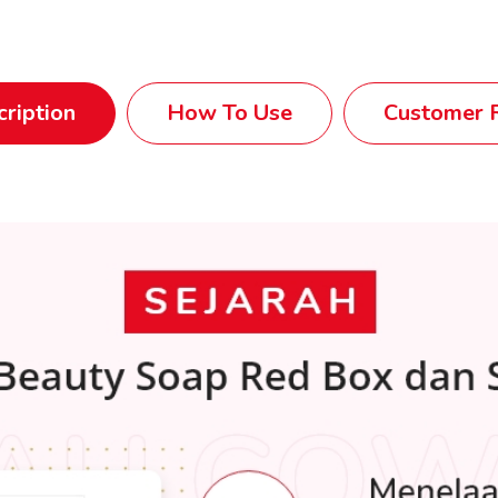
ription
How To Use
Customer R