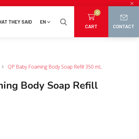
×
0
AT THEY SAID
EN
CART
CONTACT
QP Baby Foaming Body Soap Refill 350 mL
ing Body Soap Refill