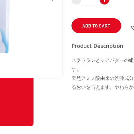
Baby
Foaming
Body
ADD TO CART
Soap
Refill
Product Description
350
スクワランとシアバターの組
mL
す。
quantity
天然アミノ酸由来の洗浄成分
るおいを与えます。やわらか