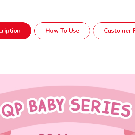
ription
How To Use
Customer R