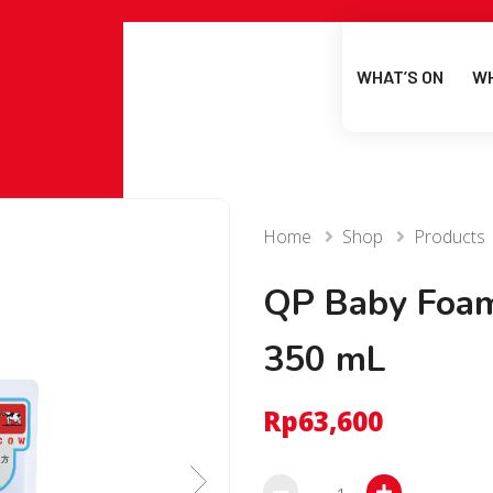
WHAT’S ON
WH
Home
Shop
Products
QP Baby Foam
350 mL
Rp
63,600
QP