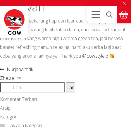
×
Bangvari
But, seriously sekarang tiap dari luar cuci mukanya pake ini dan
karena sabun batang lebih tahan lama, cuci muka jadi tambah
rajin! Karena yang warna hijau aroma green tea, jadi berasa
banget refreshing namun relaxing, nanti aku cerita lagi saat
coba yang aroma lainnya ya! Thank you
@cowstyleid
Navigasi
Previous
Nurjanahtitik
Next
post:
pos
Zhe.ze
post:
Cari
untuk:
Komentar Terbaru
Arsip
Kategori
Tak ada kategori